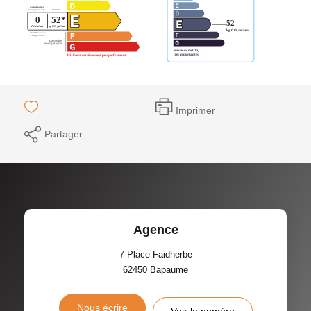
Imprimer
Partager
Agence
7 Place Faidherbe
62450
Bapaume
Nous écrire
Voir le numéro