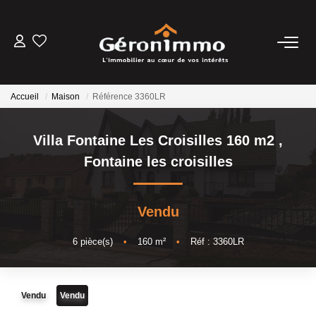
VENTES
Accueil
Maison
Référence 3360LR
LOCATIONS
Villa Fontaine Les Croisilles 160 m2
,
GESTION LOCATIVE
Fontaine les croisilles
ESTIMATION
Vendu
NOTRE AGENCE
6
pièce(s)
•
160
m²
•
Réf : 3360LR
CONTACT
Vendu
Vendu