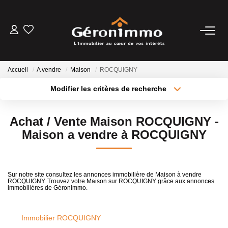
VENTES
Accueil
A vendre
Maison
ROCQUIGNY
LOCATIONS
Modifier les critères de recherche
Type de transaction
Localisation
Acheter
Localisation
GESTION LOCATIVE
Achat / Vente Maison ROCQUIGNY -
Type de bien
Sélectionnez...
Surface min
Maison a vendre à ROCQUIGNY
ESTIMATION
Plus de critères
Budget max
NOTRE AGENCE
Sur notre site consultez les annonces immobilière de Maison à vendre
ROCQUIGNY. Trouvez votre Maison sur ROCQUIGNY grâce aux annonces
Créer une alerte
immobilières de Géronimmo.
CONTACT
Immobilier ROCQUIGNY