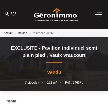
VENTES
Accueil
Maison
Référence 3466FL
LOCATIONS
EXCLUSITE - Pavillon individuel semi
GESTION LOCATIVE
plain pied
,
Vaulx vraucourt
ESTIMATION
Vendu
NOTRE AGENCE
7
pièce(s)
•
162
m²
•
Réf : 3466FL
CONTACT
Vendu