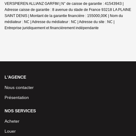
VERSPIEREN ALLIANZ GARFIM | N° de caisse de garantie : 41543943 |
Adresse caisse de garantie : 8 avenue du stade de France 93218 LA PLAINE
SAINT DENIS | Montant de la garantie financière : 155000,00€ | Nom du
médiateur : NC | Adresse du médiateur : NC | Adresse du site : NC |
Entreprise juridiquement et financièrement indépendante
L'AGENCE
Nous contacter
Présentation
NOS SERVICES
Acheter
Louer