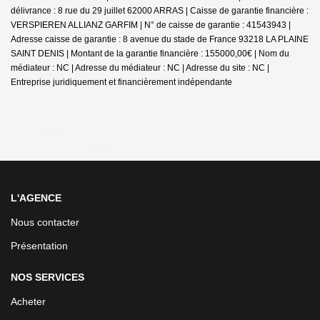
délivrance : 8 rue du 29 juillet 62000 ARRAS | Caisse de garantie financière :
VERSPIEREN ALLIANZ GARFIM | N° de caisse de garantie : 41543943 |
Adresse caisse de garantie : 8 avenue du stade de France 93218 LA PLAINE
SAINT DENIS | Montant de la garantie financière : 155000,00€ | Nom du
médiateur : NC | Adresse du médiateur : NC | Adresse du site : NC |
Entreprise juridiquement et financièrement indépendante
L'AGENCE
Nous contacter
Présentation
NOS SERVICES
Acheter