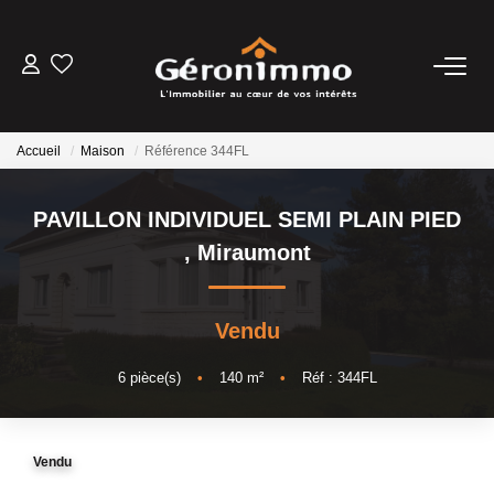
VENTES
Accueil
Maison
Référence 344FL
LOCATIONS
PAVILLON INDIVIDUEL SEMI PLAIN PIED
GESTION LOCATIVE
,
Miraumont
ESTIMATION
Vendu
NOTRE AGENCE
6
pièce(s)
•
140
m²
•
Réf : 344FL
CONTACT
Vendu