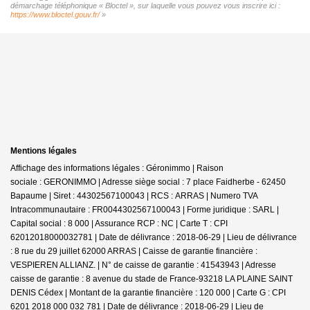
démarchage téléphonique « Bloctel », sur laquelle vous pouvez vous inscrire ici :
https://www.bloctel.gouv.fr/
»
Mentions légales
Affichage des informations légales : Géronimmo | Raison
sociale : GERONIMMO | Adresse siège social : 7 place Faidherbe - 62450
Bapaume | Siret : 44302567100043 | RCS : ARRAS | Numero TVA
Intracommunautaire : FR0044302567100043 | Forme juridique : SARL |
Capital social : 8 000 | Assurance RCP : NC |
Carte T : CPI
62012018000032781 | Date de délivrance : 2018-06-29 | Lieu de délivrance
: 8 rue du 29 juillet 62000 ARRAS | Caisse de garantie financière :
VESPIEREN ALLIANZ. | N° de caisse de garantie : 41543943 | Adresse
caisse de garantie : 8 avenue du stade de France-93218 LA PLAINE SAINT
DENIS Cédex | Montant de la garantie financière : 120 000 | Carte G : CPI
6201 2018 000 032 781 | Date de délivrance : 2018-06-29 | Lieu de