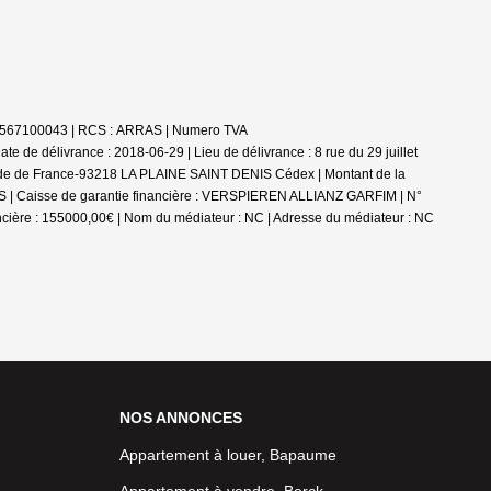
4302567100043 | RCS : ARRAS | Numero TVA
 de délivrance : 2018-06-29 | Lieu de délivrance : 8 rue du 29 juillet
stade de France-93218 LA PLAINE SAINT DENIS Cédex | Montant de la
ARRAS | Caisse de garantie financière : VERSPIEREN ALLIANZ GARFIM | N°
ncière : 155000,00€ | Nom du médiateur : NC | Adresse du médiateur : NC
NOS ANNONCES
Appartement à louer, Bapaume