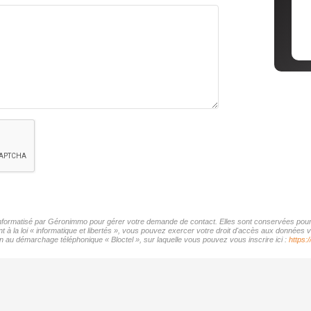
r informatisé par Géronimmo pour gérer votre demande de contact. Elles sont conservées pour l
t à la loi « informatique et libertés », vous pouvez exercer votre droit d'accès aux données 
on au démarchage téléphonique « Bloctel », sur laquelle vous pouvez vous inscrire ici :
https: