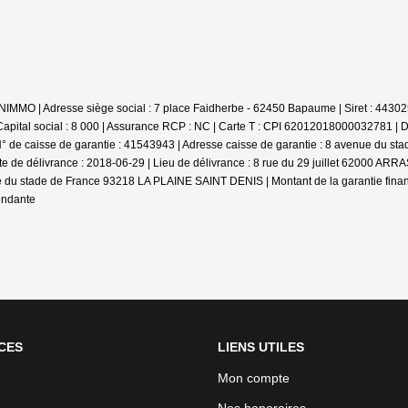
RONIMMO | Adresse siège social : 7 place Faidherbe - 62450 Bapaume | Siret : 4
pital social : 8 000 | Assurance RCP : NC |
Carte T : CPI 62012018000032781 | Date
° de caisse de garantie : 41543943 | Adresse caisse de garantie : 8 avenue du 
ate de délivrance : 2018-06-29 | Lieu de délivrance : 8 rue du 29 juillet 62000 
ue du stade de France 93218 LA PLAINE SAINT DENIS | Montant de la garantie fina
endante
CES
LIENS UTILES
Mon compte