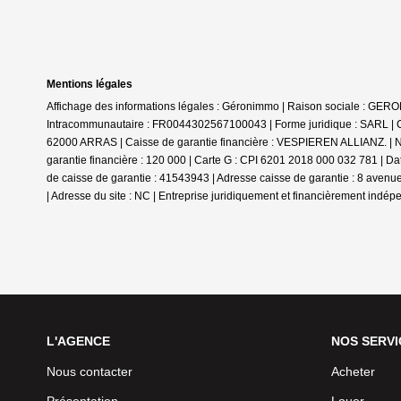
Mentions légales
Affichage des informations légales : Géronimmo | Raison sociale : GE
Intracommunautaire : FR0044302567100043 | Forme juridique : SARL | Ca
62000 ARRAS | Caisse de garantie financière : VESPIEREN ALLIANZ. | N
garantie financière : 120 000 | Carte G : CPI 6201 2018 000 032 781 | D
de caisse de garantie : 41543943 | Adresse caisse de garantie : 8 aven
| Adresse du site : NC |
Entreprise juridiquement et financièrement indép
L'AGENCE
NOS SERVI
Nous contacter
Acheter