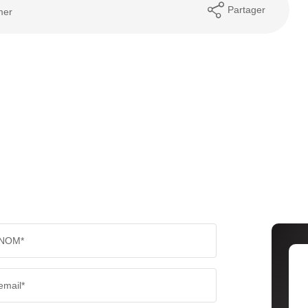
Partager
mer
NOM*
email*