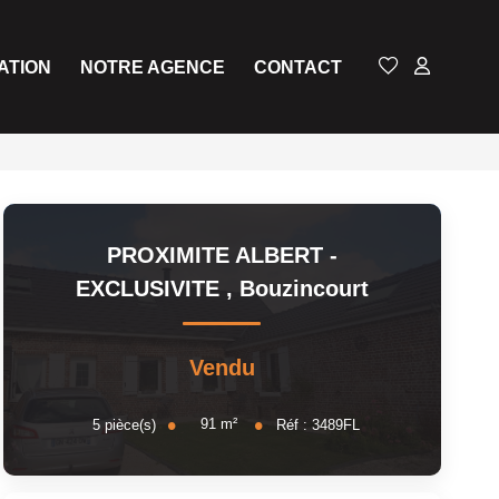
ATION
NOTRE AGENCE
CONTACT
PROXIMITE ALBERT -
EXCLUSIVITE
,
Bouzincourt
Vendu
91
m²
5
pièce(s)
Réf :
3489FL