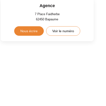
Agence
7 Place Faidherbe
62450
Bapaume
Nous écrire
Voir le numéro