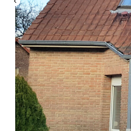
Description
Réf : 3511FL
Pavillon individuel de 1991, en semi plain pied, d'une surfa