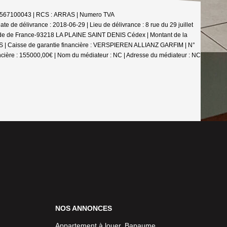
4302567100043 | RCS : ARRAS | Numero TVA
 de délivrance : 2018-06-29 | Lieu de délivrance : 8 rue du 29 juillet
stade de France-93218 LA PLAINE SAINT DENIS Cédex | Montant de la
ARRAS | Caisse de garantie financière : VERSPIEREN ALLIANZ GARFIM | N°
ncière : 155000,00€ | Nom du médiateur : NC | Adresse du médiateur : NC
NOS ANNONCES
Appartement à louer, Bapaume