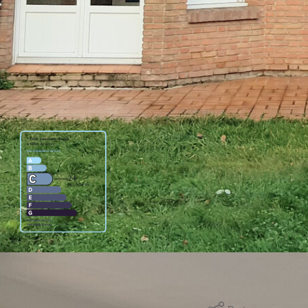
), 2 belles chambres, salle de bains, wc. A l'étage : une grande
rande chambre (24 m²).
3 véhicules, lingerie et cave.
z ce potentiel.
ge standard entre 2020€ et 2780€. Pour la date de référence