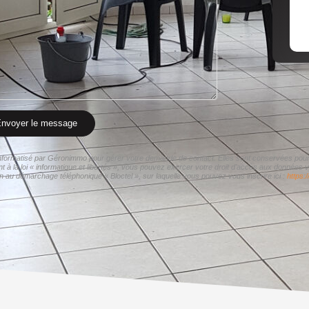
nvoyer le message
r informatisé par Géronimmo pour gérer votre demande de contact. Elles sont conservées pour l
t à la loi « informatique et libertés », vous pouvez exercer votre droit d'accès aux données 
on au démarchage téléphonique « Bloctel », sur laquelle vous pouvez vous inscrire ici :
https: