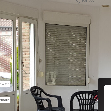
Partager
mer
NOM*
email*