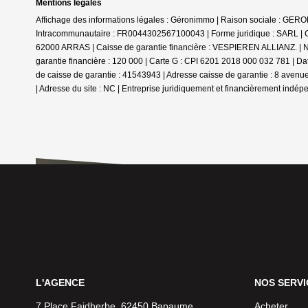
Mentions légales
Affichage des informations légales : Géronimmo | Raison sociale : GE
Intracommunautaire : FR0044302567100043 | Forme juridique : SARL | Ca
62000 ARRAS | Caisse de garantie financière : VESPIEREN ALLIANZ. | N
garantie financière : 120 000 | Carte G : CPI 6201 2018 000 032 781 | D
de caisse de garantie : 41543943 | Adresse caisse de garantie : 8 aven
| Adresse du site : NC |
Entreprise juridiquement et financièrement indép
L'AGENCE
NOS SERVI
7 Place Faidherbe, 62450 Bapaume
Acheter