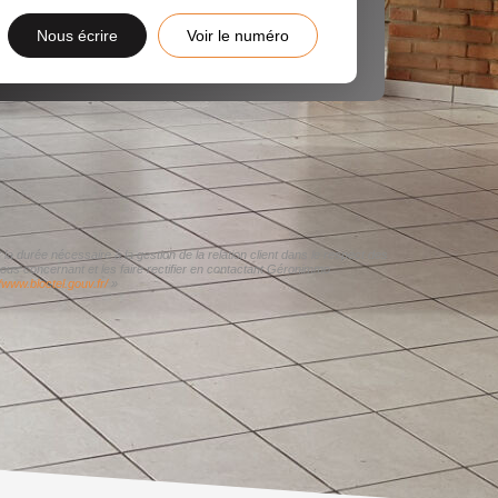
Nous écrire
Voir le numéro
a durée nécessaire à la gestion de la relation client dans le respect des
vous concernant et les faire rectifier en contactant Géronimmo
//www.bloctel.gouv.fr/
»