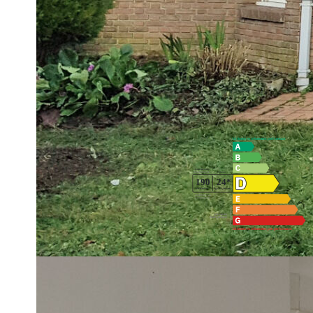
une entrée, une pièce de vie formant le séj-sal-cuisine (41 m²
mezzanine que vous pourrez aménager si nécessaire, une g
Vous profiterez également d'un sous sol complet dont garage 
L'ensemble sur et avec plus de 600 m². Découvrez et exploite
Diagnostics énergétiques
Montant estimé des dépenses annuelles d'énergie pour un usa
01/11/2023.