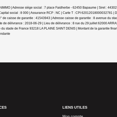
RONIMMO | Adresse siège social : 7 place Faidherbe - 62450 Bapaume | Siret : 4
pital social : 8 000 | Assurance RCP : NC |
Carte T : CPI 62012018000032781 | Date
° de caisse de garantie : 41543943 | Adresse caisse de garantie : 8 avenue du 
ate de délivrance : 2018-06-29 | Lieu de délivrance : 8 rue du 29 juillet 62000 
ue du stade de France 93218 LA PLAINE SAINT DENIS | Montant de la garantie fina
endante
CES
LIENS UTILES
Mon compte