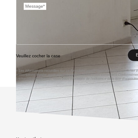
Message*
E
Veuillez cocher la case
« Les informations recueillies sur ce formulaire sont enregistrées dans un fichie
prescriptions légales applicables et sont destinées à nos conseillers Conformémen
l.richard@geronimmo.fr. Nous vous informons de l'existence de la liste d'oppositi