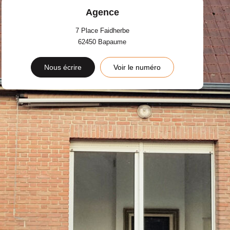
Agence
7 Place Faidherbe
62450
Bapaume
Nous écrire
Voir le numéro