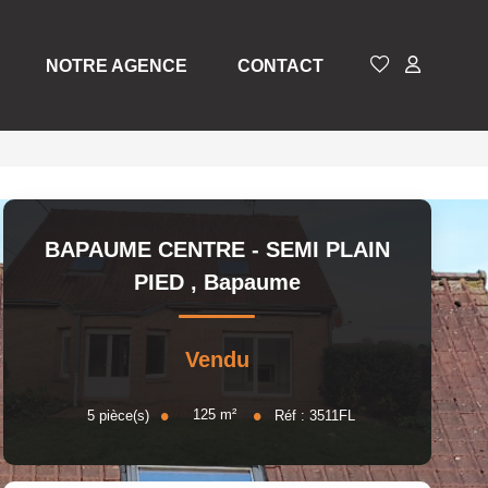
NOTRE AGENCE
CONTACT
BAPAUME CENTRE - SEMI PLAIN
PIED
,
Bapaume
Vendu
125
m²
5
pièce(s)
Réf :
3511FL