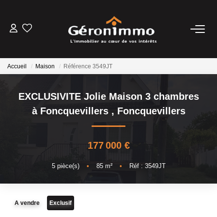
VENTES
Accueil
Maison
Référence 3549JT
LOCATIONS
EXCLUSIVITE Jolie Maison 3 chambres
GESTION LOCATIVE
à Foncquevillers
,
Foncquevillers
ESTIMATION
177 000 €
NOTRE AGENCE
5
pièce(s)
•
85
m²
•
Réf : 3549JT
CONTACT
A vendre
Exclusif