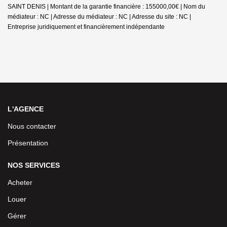
SAINT DENIS | Montant de la garantie financière : 155000,00€ | Nom du
médiateur : NC | Adresse du médiateur : NC | Adresse du site : NC |
Entreprise juridiquement et financièrement indépendante
L'AGENCE
Nous contacter
Présentation
NOS SERVICES
Acheter
Louer
Gérer