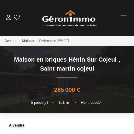
VENTES
Accueil
Maison
Référence 3552JT
LOCATIONS
Maison en briques Hénin Sur Cojeul
,
GESTION LOCATIVE
Saint martin cojeul
ESTIMATION
265 000 €
NOTRE AGENCE
6
pièce(s)
•
161
m²
•
Réf : 3552JT
CONTACT
A vendre