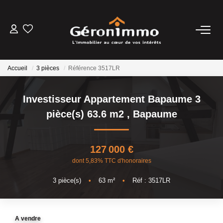
VENTES
Accueil
3 pièces
Référence 3517LR
LOCATIONS
Investisseur Appartement Bapaume 3
GESTION LOCATIVE
pièce(s) 63.6 m2
,
Bapaume
ESTIMATION
127 000 €
dont 5,83% TTC d'honoraires
NOTRE AGENCE
3
pièce(s)
•
63
m²
•
Réf : 3517LR
CONTACT
A vendre