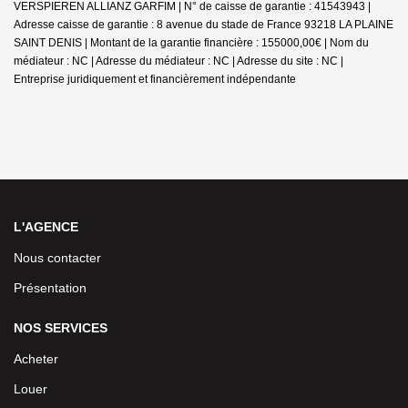
VERSPIEREN ALLIANZ GARFIM | N° de caisse de garantie : 41543943 |
Adresse caisse de garantie : 8 avenue du stade de France 93218 LA PLAINE
SAINT DENIS | Montant de la garantie financière : 155000,00€ | Nom du
médiateur : NC | Adresse du médiateur : NC | Adresse du site : NC |
Entreprise juridiquement et financièrement indépendante
L'AGENCE
Nous contacter
Présentation
NOS SERVICES
Acheter
Louer