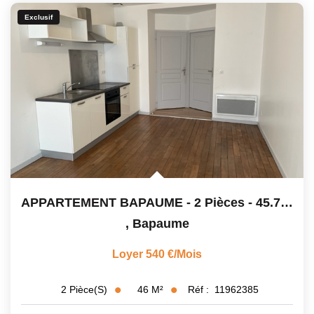
Exclusif
APPARTEMENT BAPAUME - 2 Pièces - 45.76 M2
,
Bapaume
Loyer 540 €/mois
46
M²
Réf :
11962385
2
Pièce(s)