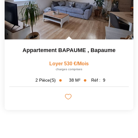
Appartement BAPAUME
,
Bapaume
Loyer 530 €/mois
charges comprises
38
M²
Réf :
9
2
Pièce(s)