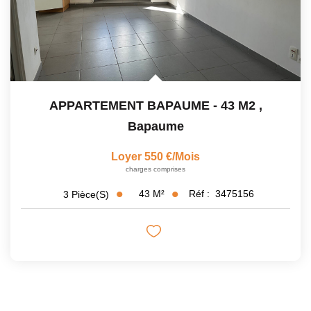
APPARTEMENT BAPAUME - 43 M2
,
Bapaume
Loyer 550 €/mois
charges comprises
43
M²
Réf :
3475156
3
Pièce(s)