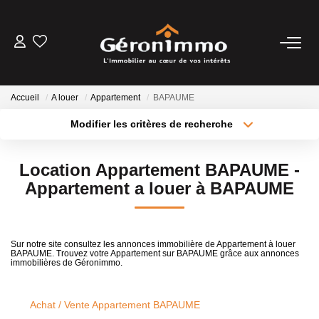
VENTES
Accueil
A louer
Appartement
BAPAUME
LOCATIONS
Modifier les critères de recherche
Type de transaction
Localisation
Acheter
Localisation
GESTION LOCATIVE
Location Appartement BAPAUME -
Type de bien
Sélectionnez...
Surface min
Appartement a louer à BAPAUME
ESTIMATION
Plus de critères
Budget max
NOTRE AGENCE
Sur notre site consultez les annonces immobilière de Appartement à louer
BAPAUME. Trouvez votre Appartement sur BAPAUME grâce aux annonces
Créer une alerte
immobilières de Géronimmo.
CONTACT
Achat / Vente Appartement BAPAUME