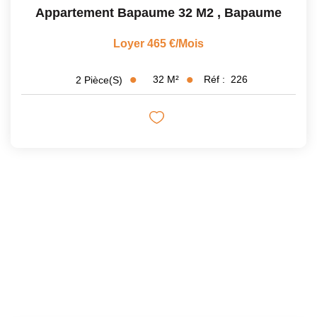
Appartement Bapaume 32 M2
,
Bapaume
Loyer 465 €/mois
32
M²
Réf :
226
2
Pièce(s)