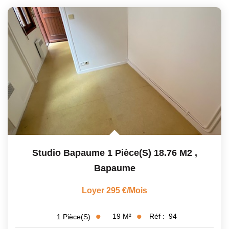
Studio Bapaume 1 Pièce(s) 18.76 M2
,
Bapaume
Loyer 295 €/mois
19
M²
Réf :
94
1
Pièce(s)