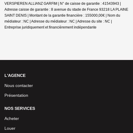
VERSPIEREN ALLIANZ GARFIM | N° de caisse de garantie : 41543943 |
Adresse caisse de garantie : 8 avenue du stade de France 93218 LA PLAINE
SAINT DENIS | Montant de la garantie financière : 155000,00€ | Nom du
médiateur : NC | Adresse du médiateur : NC | Adresse du site : NC |
Entreprise juridiquement et financièrement indépendante
L'AGENCE
Nous contacter
Présentation
NOS SERVICES
Acheter
Louer