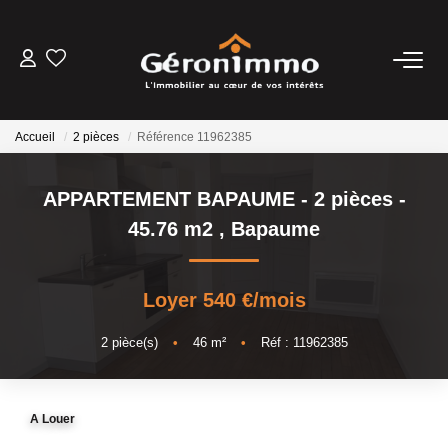
VENTES
Accueil
2 pièces
Référence 11962385
LOCATIONS
APPARTEMENT BAPAUME - 2 pièces -
GESTION LOCATIVE
45.76 m2
,
Bapaume
ESTIMATION
Loyer 540 €/mois
NOTRE AGENCE
2
pièce(s)
•
46
m²
•
Réf : 11962385
CONTACT
A Louer