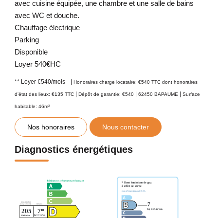
avec cuisine équipée, une chambre et une salle de bains
avec WC et douche.
Chauffage électrique
Parking
Disponible
Loyer 540€HC
**
Loyer €540/mois
|
Honoraires charge locataire: €540 TTC
dont honoraires
|
|
|
d'état des lieux: €135 TTC
Dépôt de garantie: €540
62450 BAPAUME
Surface
habitable: 46m²
Nos honoraires
Nous contacter
Diagnostics énergétiques