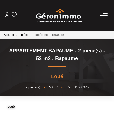
VENTES
Accueil
2 pièces
Référence 11560375
LOCATIONS
APPARTEMENT BAPAUME - 2 pièce(s) -
GESTION LOCATIVE
53 m2
,
Bapaume
ESTIMATION
Loué
NOTRE AGENCE
2
pièce(s)
•
53
m²
•
Réf : 11560375
CONTACT
Loué