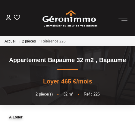
VENTES
Accueil
2 pièces
Référence 226
LOCATIONS
Appartement Bapaume 32 m2
,
Bapaume
GESTION LOCATIVE
Loyer 465 €/mois
ESTIMATION
2
pièce(s)
•
32
m²
•
Réf : 226
NOTRE AGENCE
A Louer
CONTACT