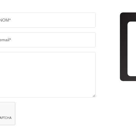
NOM*
email*