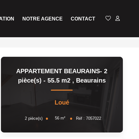
ATION
NOTRE AGENCE
CONTACT
APPARTEMENT BEAURAINS- 2
pièce(s) - 55.5 m2
,
Beaurains
Loué
56
m²
2
pièce(s)
Réf :
7057022