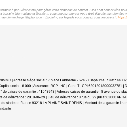
r informatisé par Géronimmo pour gérer votre demande de contact. Elles sont conservées pour l
t à la loi « informatique et libertés », vous pouvez exercer votre droit d'accès aux données 
on au démarchage téléphonique « Bloctel », sur laquelle vous pouvez vous inscrire ici :
https:
RONIMMO | Adresse siège social : 7 place Faidherbe - 62450 Bapaume | Siret : 4
pital social : 8 000 | Assurance RCP : NC |
Carte T : CPI 62012018000032781 | Date
° de caisse de garantie : 41543943 | Adresse caisse de garantie : 8 avenue du 
ate de délivrance : 2018-06-29 | Lieu de délivrance : 8 rue du 29 juillet 62000 
ue du stade de France 93218 LA PLAINE SAINT DENIS | Montant de la garantie fina
endante