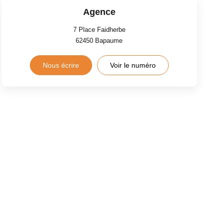
Agence
7 Place Faidherbe
62450
Bapaume
Nous écrire
Voir le numéro