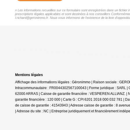
« Les informations recueillies sur ce formulaire sont enregistrées dans un fichie
prescriptions légales applicables et sont destinées à nos conseillers Conformémen
l.richard@geronimmo.fr. Nous vous informons de l'existence de la liste d'oppositi
Mentions légales
Affichage des informations légales : Géronimmo | Raison sociale : GE
Intracommunautaire : FR0044302567100043 | Forme juridique : SARL | Ca
62000 ARRAS | Caisse de garantie financière : VESPIEREN ALLIANZ. | N
garantie financière : 120 000 | Carte G : CPI 6201 2018 000 032 781 | D
de caisse de garantie : 41543943 | Adresse caisse de garantie : 8 aven
| Adresse du site : NC |
Entreprise juridiquement et financièrement indép