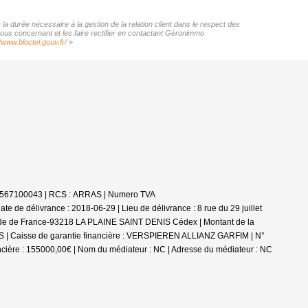
a durée nécessaire à la gestion de la relation client dans le respect des
vous concernant et les faire rectifier en contactant Géronimmo
//www.bloctel.gouv.fr/
»
4302567100043 | RCS : ARRAS | Numero TVA
 de délivrance : 2018-06-29 | Lieu de délivrance : 8 rue du 29 juillet
stade de France-93218 LA PLAINE SAINT DENIS Cédex | Montant de la
ARRAS | Caisse de garantie financière : VERSPIEREN ALLIANZ GARFIM | N°
ncière : 155000,00€ | Nom du médiateur : NC | Adresse du médiateur : NC