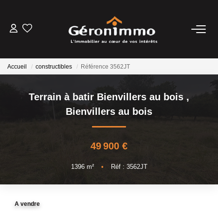
VENTES
Accueil
constructibles
Référence 3562JT
LOCATIONS
Terrain à batir Bienvillers au bois
,
GESTION LOCATIVE
Bienvillers au bois
ESTIMATION
49 900 €
NOTRE AGENCE
1396
m²
•
Réf : 3562JT
CONTACT
A vendre