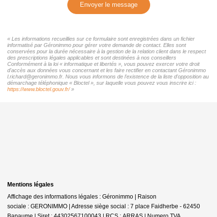
Envoyer le message
« Les informations recueillies sur ce formulaire sont enregistrées dans un fichier
informatisé par Géronimmo pour gérer votre demande de contact. Elles sont
conservées pour la durée nécessaire à la gestion de la relation client dans le respect
des prescriptions légales applicables et sont destinées à nos conseillers
Conformément à la loi « informatique et libertés », vous pouvez exercer votre droit
d'accès aux données vous concernant et les faire rectifier en contactant Géronimmo
l.richard@geronimmo.fr. Nous vous informons de l'existence de la liste d'opposition au
démarchage téléphonique « Bloctel », sur laquelle vous pouvez vous inscrire ici :
https://www.bloctel.gouv.fr/
»
Mentions légales
Affichage des informations légales : Géronimmo | Raison
sociale : GERONIMMO | Adresse siège social : 7 place Faidherbe - 62450
Bapaume | Siret : 44302567100043 | RCS : ARRAS | Numero TVA