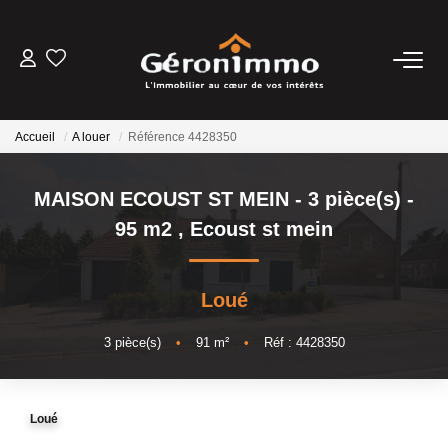
VENTES
Accueil
A louer
Référence 4428350
LOCATIONS
MAISON ECOUST ST MEIN - 3 pièce(s) -
GESTION LOCATIVE
95 m2
,
Ecoust st mein
ESTIMATION
Loué
NOTRE AGENCE
3
pièce(s)
•
91
m²
•
Réf : 4428350
CONTACT
Loué