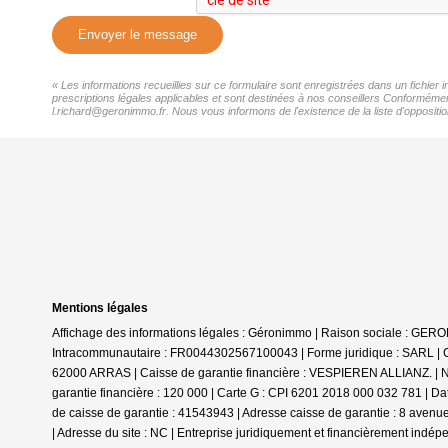
Envoyer le message
« Les informations recueillies sur ce formulaire sont enregistrées dans un fichie
prescriptions légales applicables et sont destinées à nos conseillers Conformémen
l.richard@geronimmo.fr. Nous vous informons de l'existence de la liste d'oppositi
Mentions légales
Affichage des informations légales : Géronimmo | Raison sociale : GE
Intracommunautaire : FR0044302567100043 | Forme juridique : SARL | Ca
62000 ARRAS | Caisse de garantie financière : VESPIEREN ALLIANZ. | N
garantie financière : 120 000 | Carte G : CPI 6201 2018 000 032 781 | D
de caisse de garantie : 41543943 | Adresse caisse de garantie : 8 aven
| Adresse du site : NC |
Entreprise juridiquement et financièrement indép