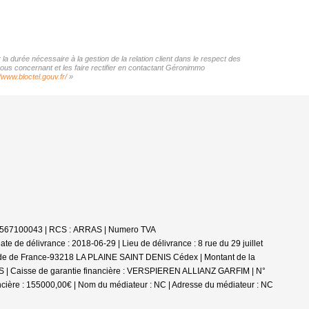
a durée nécessaire à la gestion de la relation client dans le respect des
vous concernant et les faire rectifier en contactant Géronimmo
//www.bloctel.gouv.fr/
»
4302567100043 | RCS : ARRAS | Numero TVA
 de délivrance : 2018-06-29 | Lieu de délivrance : 8 rue du 29 juillet
stade de France-93218 LA PLAINE SAINT DENIS Cédex | Montant de la
ARRAS | Caisse de garantie financière : VERSPIEREN ALLIANZ GARFIM | N°
ncière : 155000,00€ | Nom du médiateur : NC | Adresse du médiateur : NC