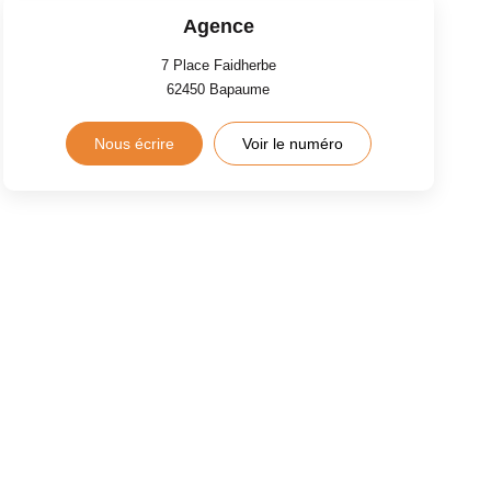
Agence
7 Place Faidherbe
62450
Bapaume
Nous écrire
Voir le numéro