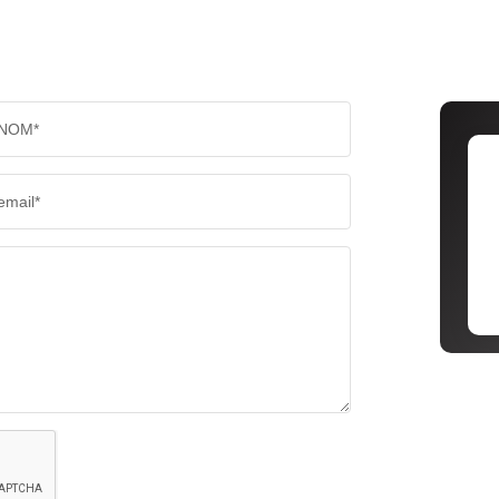
NOM*
email*