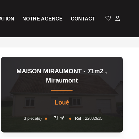
ATION
NOTRE AGENCE
CONTACT
MAISON MIRAUMONT - 71m2
,
Miraumont
Loué
71
m²
3
pièce(s)
Réf :
22882635