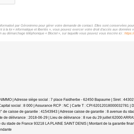
r informatisé par Géronimmo pour gérer votre demande de contact. Elles sont conservées pour l
t à la loi « informatique et libertés », vous pouvez exercer votre droit d'accès aux données 
on au démarchage téléphonique « Bloctel », sur laquelle vous pouvez vous inscrire ici :
https:
RONIMMO | Adresse siège social : 7 place Faidherbe - 62450 Bapaume | Siret : 4
pital social : 8 000 | Assurance RCP : NC |
Carte T : CPI 62012018000032781 | Date
° de caisse de garantie : 41543943 | Adresse caisse de garantie : 8 avenue du 
ate de délivrance : 2018-06-29 | Lieu de délivrance : 8 rue du 29 juillet 62000 
ue du stade de France 93218 LA PLAINE SAINT DENIS | Montant de la garantie fina
endante