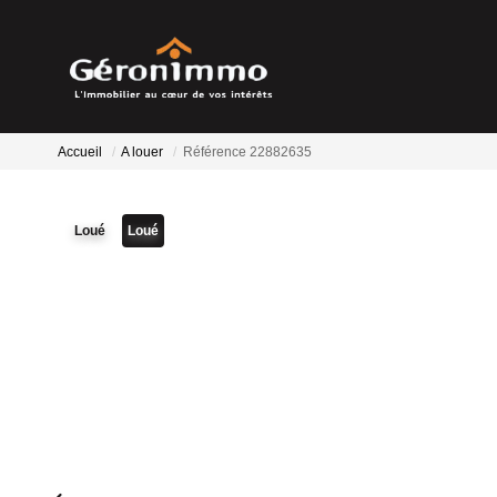
Accueil
A louer
Référence 22882635
Loué
Loué