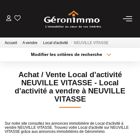
VENTES
Accueil
A vendre
Local d'activité
NEUVILLE VITASSE
LOCATIONS
Modifier les critères de recherche
Type de transaction
Localisation
Acheter
Localisation
GESTION LOCATIVE
Achat / Vente Local d'activité
Type de bien
Sélectionnez...
Surface min
NEUVILLE VITASSE - Local
ESTIMATION
d'activité a vendre à NEUVILLE
Plus de critères
Budget max
VITASSE
NOTRE AGENCE
Créer une alerte
Sur notre site consultez les annonces immobilière de Local d'activité à
CONTACT
vendre NEUVILLE VITASSE. Trouvez votre Local d'activité sur NEUVILLE
VITASSE grâce aux annonces immobilières de Géronimmo.