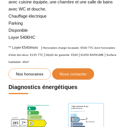
avec cuisine équipée, une chambre et une salle de bains
avec WC et douche.
Chauffage électrique
Parking
Disponible
Loyer 540€HC
**
Loyer €540/mois
|
Honoraires charge locataire: €540 TTC
dont honoraires
|
|
|
d'état des lieux: €135 TTC
Dépôt de garantie: €540
62450 BAPAUME
Surface
habitable: 46m²
Nos honoraires
Nous contacter
Diagnostics énergétiques