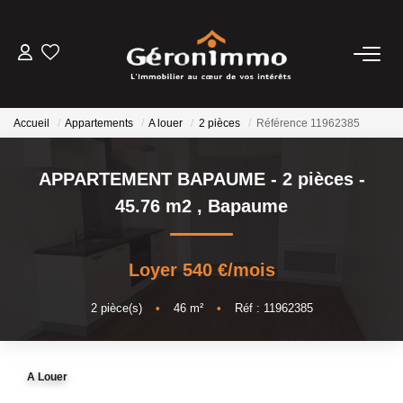
VENTES
Accueil
Appartements
A louer
2 pièces
Référence 11962385
LOCATIONS
APPARTEMENT BAPAUME - 2 pièces -
GESTION LOCATIVE
45.76 m2
,
Bapaume
ESTIMATION
Loyer 540 €/mois
NOTRE AGENCE
2
pièce(s)
•
46
m²
•
Réf : 11962385
CONTACT
A Louer