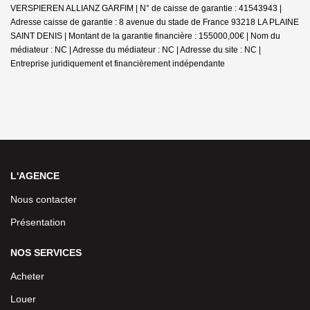
VERSPIEREN ALLIANZ GARFIM | N° de caisse de garantie : 41543943 |
Adresse caisse de garantie : 8 avenue du stade de France 93218 LA PLAINE
SAINT DENIS | Montant de la garantie financière : 155000,00€ | Nom du
médiateur : NC | Adresse du médiateur : NC | Adresse du site : NC |
Entreprise juridiquement et financièrement indépendante
L'AGENCE
Nous contacter
Présentation
NOS SERVICES
Acheter
Louer