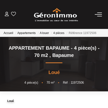
VENTES
Accueil
Appartements
A louer
4 pièces
Référence 11972506
LOCATIONS
APPARTEMENT BAPAUME - 4 pièce(s) -
GESTION LOCATIVE
70 m2
,
Bapaume
ESTIMATION
Loué
NOTRE AGENCE
4
pièce(s)
•
70
m²
•
Réf : 11972506
CONTACT
Loué