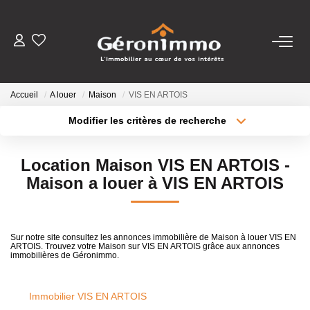
VENTES
Accueil
A louer
Maison
VIS EN ARTOIS
LOCATIONS
Modifier les critères de recherche
Localisation
Type de transaction
Surface min
GESTION LOCATIVE
Location Maison VIS EN ARTOIS -
Type de bien
Maison a louer à VIS EN ARTOIS
Plus de critères
Budget max
ESTIMATION
Créer une alerte
NOTRE AGENCE
Sur notre site consultez les annonces immobilière de Maison à louer VIS EN
ARTOIS. Trouvez votre Maison sur VIS EN ARTOIS grâce aux annonces
immobilières de Géronimmo.
CONTACT
Immobilier VIS EN ARTOIS