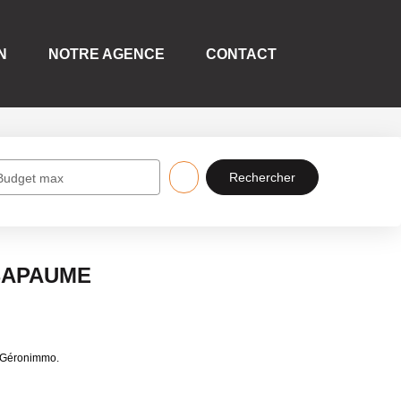
N
NOTRE AGENCE
CONTACT
Budget max
 BAPAUME
e Géronimmo.