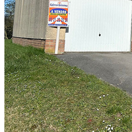
Cette maison offre de beaux volumes notamment dans la
pièce à vivre ouverte sur la cuisine et donnant directement
sur l'extérieur avec une grande baie vitrée.
Trois chambres, une salle de bain avec douche et
baignoire, un grand garage de 27m² complètent cette
maison contemporaine
les + :
quartier calme
maison de 2002
Belle performance énergétique
Agencement optimisé
garage
Axe Bapaume Cambrai
Geronimmo
depuis 22 ans à votre service