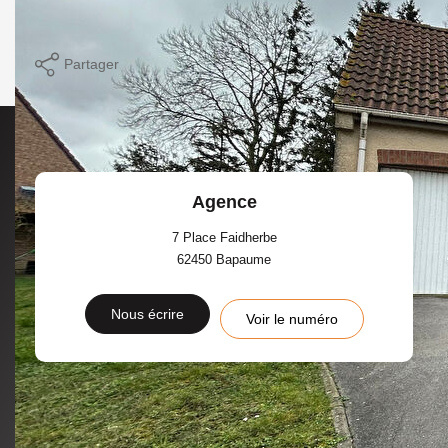
Imprimer
Partager
Agence
7 Place Faidherbe
62450
Bapaume
Nous écrire
Voir le numéro