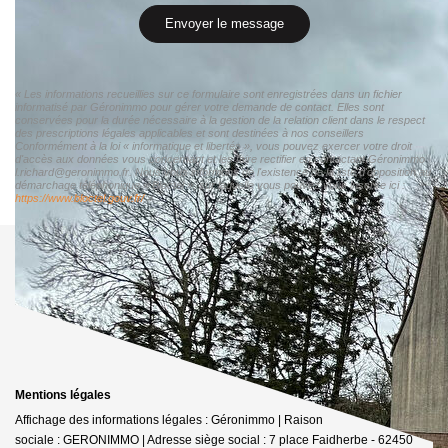
Envoyer le message
« Les informations recueillies sur ce formulaire sont enregistrées dans un fichier
informatisé par Géronimmo pour gérer votre demande de contact. Elles sont
conservées pour la durée nécessaire à la gestion de la relation client dans le respect
des prescriptions légales applicables et sont destinées à nos conseillers
Conformément à la loi « informatique et libertés », vous pouvez exercer votre droit
d'accès aux données vous concernant et les faire rectifier en contactant Géronimmo
l.richard@geronimmo.fr. Nous vous informons de l'existence de la liste d'opposition au
démarchage téléphonique « Bloctel », sur laquelle vous pouvez vous inscrire ici :
https://www.bloctel.gouv.fr/
»
Mentions légales
Affichage des informations légales : Géronimmo | Raison
sociale : GERONIMMO | Adresse siège social : 7 place Faidherbe - 62450