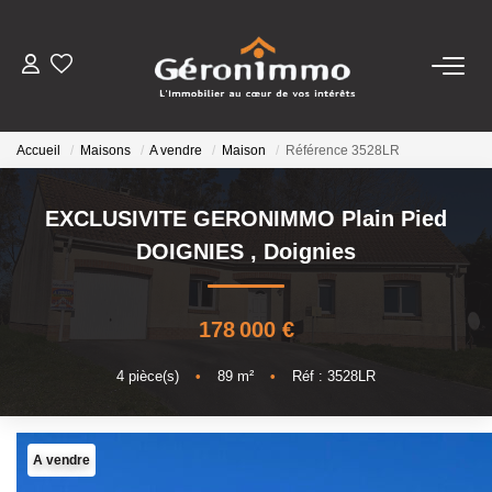
VENTES
Accueil
Maisons
A vendre
Maison
Référence 3528LR
LOCATIONS
EXCLUSIVITE GERONIMMO Plain Pied
GESTION LOCATIVE
DOIGNIES
,
Doignies
ESTIMATION
178 000 €
NOTRE AGENCE
4
pièce(s)
•
89
m²
•
Réf : 3528LR
CONTACT
A vendre