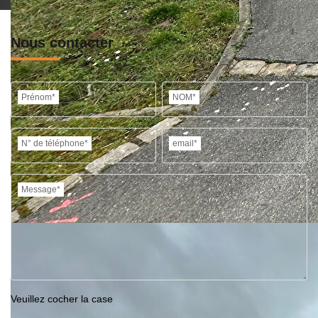
Nous contacter
Prénom*
NOM*
N° de téléphone*
email*
Message*
Veuillez cocher la case