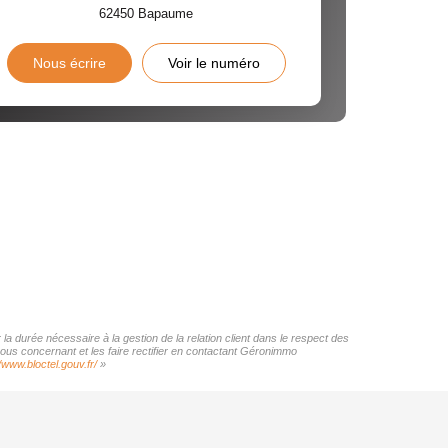
62450
Bapaume
Nous écrire
Voir le numéro
a durée nécessaire à la gestion de la relation client dans le respect des
vous concernant et les faire rectifier en contactant Géronimmo
//www.bloctel.gouv.fr/
»