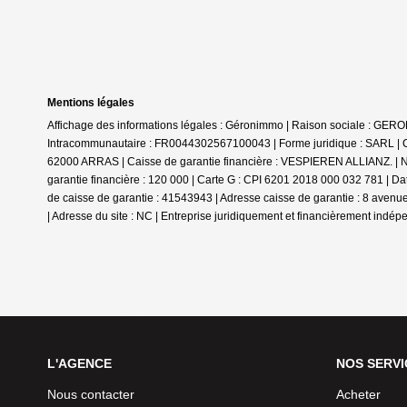
Mentions légales
Affichage des informations légales : Géronimmo | Raison sociale : GE
Intracommunautaire : FR0044302567100043 | Forme juridique : SARL | Ca
62000 ARRAS | Caisse de garantie financière : VESPIEREN ALLIANZ. | N
garantie financière : 120 000 | Carte G : CPI 6201 2018 000 032 781 | D
de caisse de garantie : 41543943 | Adresse caisse de garantie : 8 aven
| Adresse du site : NC |
Entreprise juridiquement et financièrement indép
L'AGENCE
NOS SERVI
Nous contacter
Acheter