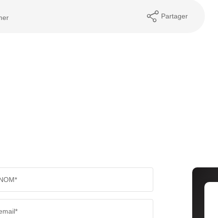
Partager
mer
NOM*
email*