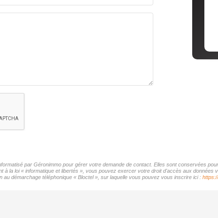
r informatisé par Géronimmo pour gérer votre demande de contact. Elles sont conservées pour l
t à la loi « informatique et libertés », vous pouvez exercer votre droit d'accès aux données 
on au démarchage téléphonique « Bloctel », sur laquelle vous pouvez vous inscrire ici :
https: