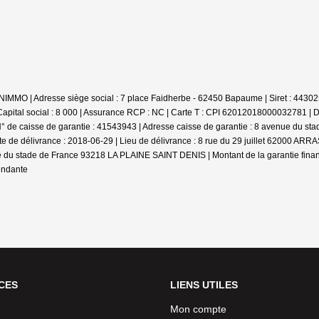
RONIMMO | Adresse siège social : 7 place Faidherbe - 62450 Bapaume | Siret : 4
pital social : 8 000 | Assurance RCP : NC |
Carte T : CPI 62012018000032781 | Date
° de caisse de garantie : 41543943 | Adresse caisse de garantie : 8 avenue du 
ate de délivrance : 2018-06-29 | Lieu de délivrance : 8 rue du 29 juillet 62000 
ue du stade de France 93218 LA PLAINE SAINT DENIS | Montant de la garantie fina
endante
CES
LIENS UTILES
Mon compte