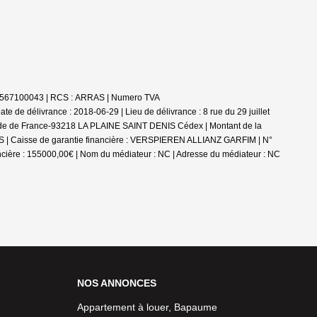
4302567100043 | RCS : ARRAS | Numero TVA
 de délivrance : 2018-06-29 | Lieu de délivrance : 8 rue du 29 juillet
stade de France-93218 LA PLAINE SAINT DENIS Cédex | Montant de la
ARRAS | Caisse de garantie financière : VERSPIEREN ALLIANZ GARFIM | N°
ncière : 155000,00€ | Nom du médiateur : NC | Adresse du médiateur : NC
NOS ANNONCES
Appartement à louer, Bapaume