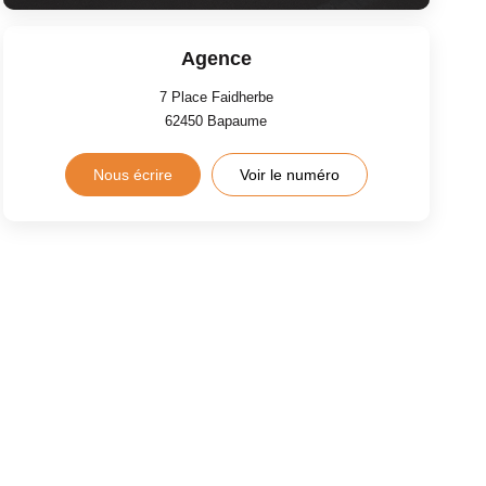
Agence
7 Place Faidherbe
62450
Bapaume
Nous écrire
Voir le numéro