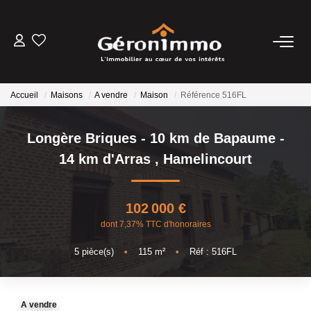
VENTES
Accueil
Maisons
A vendre
Maison
Référence 516FL
LOCATIONS
Longère Briques - 10 km de Bapaume -
GESTION LOCATIVE
14 km d'Arras
,
Hamelincourt
ESTIMATION
102 000 €
dont 7,37% TTC d'honoraires
NOTRE AGENCE
5
pièce(s)
•
115
m²
•
Réf : 516FL
CONTACT
A vendre