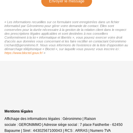
Envoyer le message
« Les informations recueillies sur ce formulaire sont enregistrées dans un fichier
informatisé par Géronimmo pour gérer votre demande de contact. Elles sont
conservées pour la durée nécessaire à la gestion de la relation client dans le respect
des prescriptions légales applicables et sont destinées à nos conseillers
Conformément à la loi « informatique et libertés », vous pouvez exercer votre droit
d'accès aux données vous concernant et les faire rectifier en contactant Géronimmo
l.richard@geronimmo.fr. Nous vous informons de l'existence de la liste d'opposition au
démarchage téléphonique « Bloctel », sur laquelle vous pouvez vous inscrire ici :
https://www.bloctel.gouv.fr/
»
Mentions légales
Affichage des informations légales : Géronimmo | Raison
sociale : GERONIMMO | Adresse siège social : 7 place Faidherbe - 62450
Bapaume | Siret : 44302567100043 | RCS : ARRAS | Numero TVA