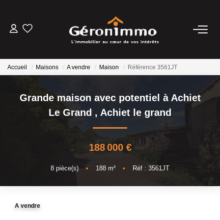
VENTES
Accueil
Maisons
A vendre
Maison
Référence 3561JT
LOCATIONS
Grande maison avec potentiel à Achiet
GESTION LOCATIVE
Le Grand
,
Achiet le grand
ESTIMATION
188 000 €
NOTRE AGENCE
8
pièce(s)
•
188
m²
•
Réf : 3561JT
CONTACT
A vendre