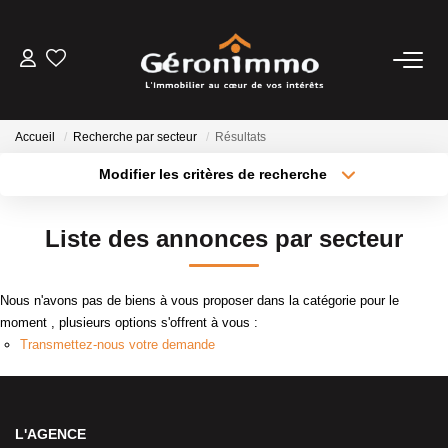
VENTES
Accueil
Recherche par secteur
Résultats
LOCATIONS
Modifier les critères de recherche
Type de transaction
Localisation
Acheter
Localisation
GESTION LOCATIVE
Liste des annonces par secteur
Type de bien
Sélectionnez...
Surface min
ESTIMATION
Nous n'avons pas de biens à vous proposer dans la catégorie pour le
Plus de critères
Budget max
moment , plusieurs options s'offrent à vous :
NOTRE AGENCE
Transmettez-nous votre demande
Créer une alerte
CONTACT
L'AGENCE