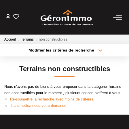
VENTES
Accueil
Terrains
non constructibles
LOCATIONS
Modifier les critères de recherche
Type de transaction
Localisation
Acheter
Localisation
GESTION LOCATIVE
Terrains non constructibles
Type de bien
Sélectionnez...
Surface min
ESTIMATION
Nous n'avons pas de biens à vous proposer dans la catégorie Terrains
Plus de critères
Budget max
non constructibles pour le moment , plusieurs options s'offrent à vous :
NOTRE AGENCE
Re-soumettre la recherche avec moins de critères.
Créer une alerte
Transmettez-nous votre demande
CONTACT