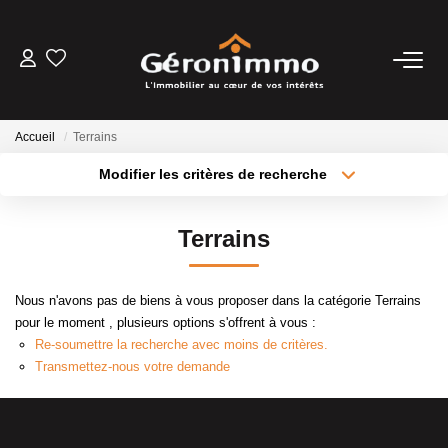
VENTES
Accueil
Terrains
LOCATIONS
Modifier les critères de recherche
Type de transaction
Localisation
Acheter
Localisation
GESTION LOCATIVE
Terrains
Type de bien
Sélectionnez...
Surface min
ESTIMATION
Nous n'avons pas de biens à vous proposer dans la catégorie Terrains
Plus de critères
Budget max
pour le moment , plusieurs options s'offrent à vous :
NOTRE AGENCE
Re-soumettre la recherche avec moins de critères.
Créer une alerte
Transmettez-nous votre demande
CONTACT