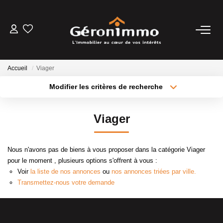
VENTES
Accueil
Viager
LOCATIONS
Modifier les critères de recherche
Type de transaction
Localisation
Acheter
Localisation
GESTION LOCATIVE
Viager
Type de bien
Sélectionnez...
Surface min
ESTIMATION
Nous n'avons pas de biens à vous proposer dans la catégorie Viager
Plus de critères
Budget max
pour le moment , plusieurs options s'offrent à vous :
NOTRE AGENCE
Voir
la liste de nos annonces
ou
nos annonces triées par ville.
Créer une alerte
Transmettez-nous votre demande
CONTACT