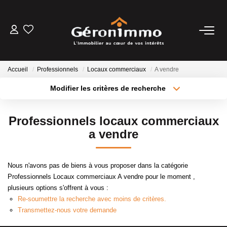
VENTES
Accueil
Professionnels
Locaux commerciaux
A vendre
LOCATIONS
Modifier les critères de recherche
Type de transaction
Localisation
Acheter
Localisation
GESTION LOCATIVE
Professionnels locaux commerciaux
Type de bien
Sélectionnez...
Surface min
a vendre
ESTIMATION
Plus de critères
Budget max
Nous n'avons pas de biens à vous proposer dans la catégorie
NOTRE AGENCE
Professionnels Locaux commerciaux A vendre pour le moment ,
Créer une alerte
plusieurs options s'offrent à vous :
Re-soumettre la recherche avec moins de critères.
CONTACT
Transmettez-nous votre demande