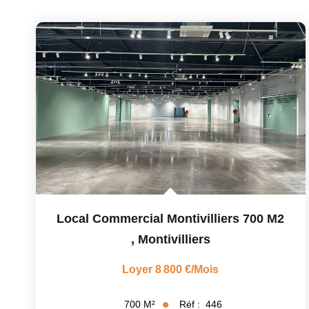
Local Commercial Montivilliers 700 M2
,
Montivilliers
Loyer 8 800 €/mois
Réf :
446
700
M²