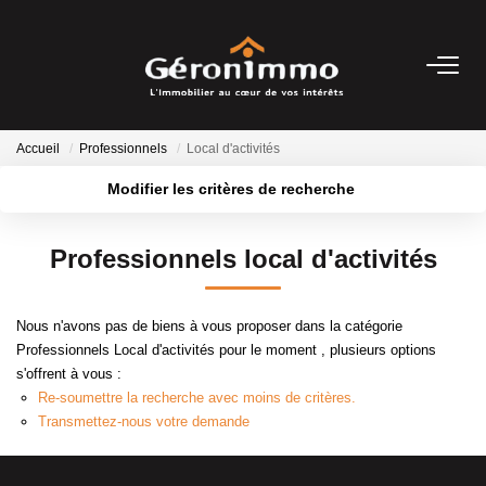
VENTES
Accueil
Professionnels
Local d'activités
LOCATIONS
Modifier les critères de recherche
Type de transaction
Localisation
Acheter
Localisation
GESTION LOCATIVE
Professionnels local d'activités
Type de bien
Sélectionnez...
Surface min
ESTIMATION
Nous n'avons pas de biens à vous proposer dans la catégorie
Plus de critères
Budget max
Professionnels Local d'activités pour le moment , plusieurs options
NOTRE AGENCE
s'offrent à vous :
Créer une alerte
Re-soumettre la recherche avec moins de critères.
Transmettez-nous votre demande
CONTACT