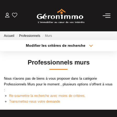
VENTES
Accueil
Professionnels
Murs
LOCATIONS
Modifier les critères de recherche
Type de transaction
Localisation
Acheter
Localisation
GESTION LOCATIVE
Professionnels murs
Type de bien
Sélectionnez...
Surface min
ESTIMATION
Nous n'avons pas de biens à vous proposer dans la catégorie
Plus de critères
Budget max
Professionnels Murs pour le moment , plusieurs options s'offrent à vous
NOTRE AGENCE
:
Créer une alerte
Re-soumettre la recherche avec moins de critères.
Transmettez-nous votre demande
CONTACT