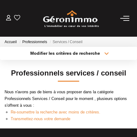
VENTES
Accueil
Professionnels
Services / Conseil
LOCATIONS
Modifier les critères de recherche
Type de transaction
Localisation
Acheter
Localisation
GESTION LOCATIVE
Professionnels services / conseil
Type de bien
Sélectionnez...
Surface min
ESTIMATION
Nous n'avons pas de biens à vous proposer dans la catégorie
Plus de critères
Budget max
Professionnels Services / Conseil pour le moment , plusieurs options
NOTRE AGENCE
s'offrent à vous :
Créer une alerte
Re-soumettre la recherche avec moins de critères.
Transmettez-nous votre demande
CONTACT