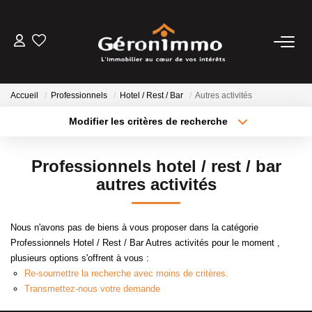
VENTES
Accueil
Professionnels
Hotel / Rest / Bar
Autres activités
LOCATIONS
Modifier les critères de recherche
Type de transaction
Localisation
Acheter
Localisation
GESTION LOCATIVE
Professionnels hotel / rest / bar
Type de bien
Sélectionnez...
Surface min
autres activités
ESTIMATION
Plus de critères
Budget max
Nous n'avons pas de biens à vous proposer dans la catégorie
NOTRE AGENCE
Professionnels Hotel / Rest / Bar Autres activités pour le moment ,
Créer une alerte
plusieurs options s'offrent à vous :
Re-soumettre la recherche avec moins de critères.
CONTACT
Transmettez-nous votre demande