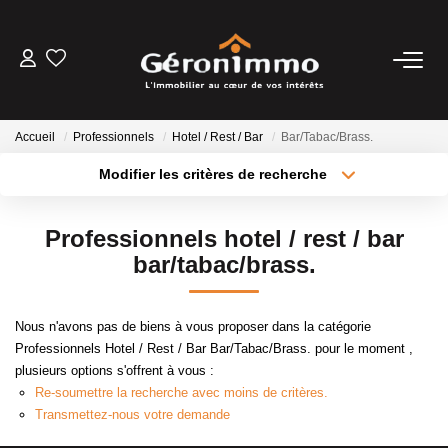
VENTES
Accueil
Professionnels
Hotel / Rest / Bar
Bar/Tabac/Brass.
LOCATIONS
Modifier les critères de recherche
Type de transaction
Localisation
Acheter
Localisation
GESTION LOCATIVE
Professionnels hotel / rest / bar
Type de bien
Sélectionnez...
Surface min
bar/tabac/brass.
ESTIMATION
Plus de critères
Budget max
Nous n'avons pas de biens à vous proposer dans la catégorie
NOTRE AGENCE
Professionnels Hotel / Rest / Bar Bar/Tabac/Brass. pour le moment ,
Créer une alerte
plusieurs options s'offrent à vous :
Re-soumettre la recherche avec moins de critères.
CONTACT
Transmettez-nous votre demande