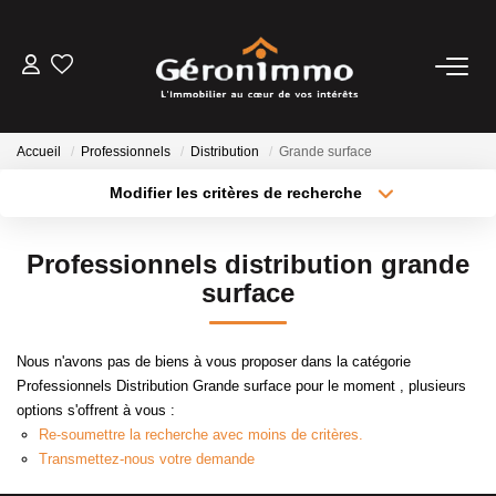
VENTES
Accueil
Professionnels
Distribution
Grande surface
LOCATIONS
Modifier les critères de recherche
Type de transaction
Localisation
Acheter
Localisation
GESTION LOCATIVE
Professionnels distribution grande
Type de bien
Sélectionnez...
Surface min
surface
ESTIMATION
Plus de critères
Budget max
Nous n'avons pas de biens à vous proposer dans la catégorie
NOTRE AGENCE
Professionnels Distribution Grande surface pour le moment , plusieurs
Créer une alerte
options s'offrent à vous :
Re-soumettre la recherche avec moins de critères.
CONTACT
Transmettez-nous votre demande