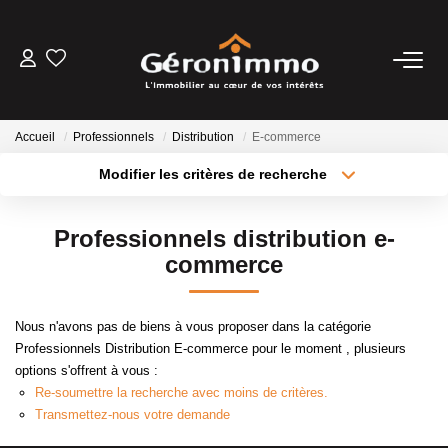
VENTES
Accueil
Professionnels
Distribution
E-commerce
LOCATIONS
Modifier les critères de recherche
Type de transaction
Localisation
Acheter
Localisation
GESTION LOCATIVE
Professionnels distribution e-
Type de bien
Sélectionnez...
Surface min
commerce
ESTIMATION
Plus de critères
Budget max
Nous n'avons pas de biens à vous proposer dans la catégorie
NOTRE AGENCE
Professionnels Distribution E-commerce pour le moment , plusieurs
Créer une alerte
options s'offrent à vous :
Re-soumettre la recherche avec moins de critères.
CONTACT
Transmettez-nous votre demande