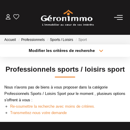
VENTES
Accueil
Professionnels
Sports / Loisirs
Sport
LOCATIONS
Modifier les critères de recherche
Type de transaction
Localisation
Acheter
Localisation
GESTION LOCATIVE
Professionnels sports / loisirs sport
Type de bien
Sélectionnez...
Surface min
ESTIMATION
Nous n'avons pas de biens à vous proposer dans la catégorie
Plus de critères
Budget max
Professionnels Sports / Loisirs Sport pour le moment , plusieurs options
NOTRE AGENCE
s'offrent à vous :
Créer une alerte
Re-soumettre la recherche avec moins de critères.
Transmettez-nous votre demande
CONTACT