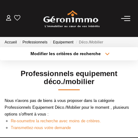
VENTES
Accueil
Professionnels
Equipement
Déco./Mobilier
LOCATIONS
Modifier les critères de recherche
Type de transaction
Localisation
Acheter
Localisation
GESTION LOCATIVE
Professionnels equipement
Type de bien
Sélectionnez...
Surface min
déco./mobilier
ESTIMATION
Plus de critères
Budget max
Nous n'avons pas de biens à vous proposer dans la catégorie
NOTRE AGENCE
Professionnels Equipement Déco./Mobilier pour le moment , plusieurs
Créer une alerte
options s'offrent à vous :
Re-soumettre la recherche avec moins de critères.
CONTACT
Transmettez-nous votre demande