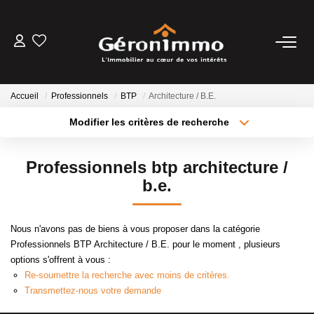
VENTES
Accueil
Professionnels
BTP
Architecture / B.E.
LOCATIONS
Modifier les critères de recherche
Type de transaction
Localisation
Acheter
Localisation
GESTION LOCATIVE
Professionnels btp architecture /
Type de bien
Sélectionnez...
Surface min
b.e.
ESTIMATION
Plus de critères
Budget max
Nous n'avons pas de biens à vous proposer dans la catégorie
NOTRE AGENCE
Professionnels BTP Architecture / B.E. pour le moment , plusieurs
Créer une alerte
options s'offrent à vous :
Re-soumettre la recherche avec moins de critères.
CONTACT
Transmettez-nous votre demande