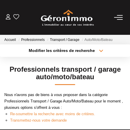
VENTES
Accueil
Professionnels
Transport / Garage
Auto/Moto/Bateau
LOCATIONS
Modifier les critères de recherche
Type de transaction
Localisation
Acheter
Localisation
GESTION LOCATIVE
Professionnels transport / garage
Type de bien
Sélectionnez...
Surface min
auto/moto/bateau
ESTIMATION
Plus de critères
Budget max
Nous n'avons pas de biens à vous proposer dans la catégorie
NOTRE AGENCE
Professionnels Transport / Garage Auto/Moto/Bateau pour le moment ,
Créer une alerte
plusieurs options s'offrent à vous :
Re-soumettre la recherche avec moins de critères.
CONTACT
Transmettez-nous votre demande