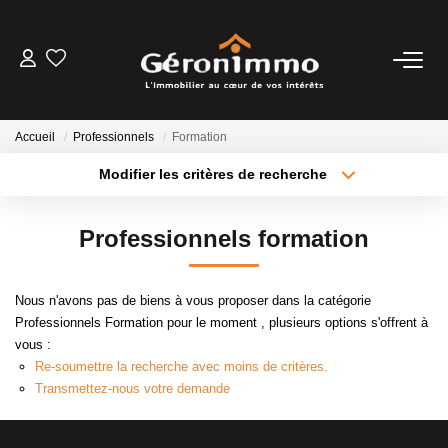
VENTES
Accueil
Professionnels
Formation
LOCATIONS
Modifier les critères de recherche
Type de transaction
Localisation
Acheter
Localisation
GESTION LOCATIVE
Professionnels formation
Type de bien
Sélectionnez...
Surface min
ESTIMATION
Nous n'avons pas de biens à vous proposer dans la catégorie
Plus de critères
Budget max
Professionnels Formation pour le moment , plusieurs options s'offrent à
NOTRE AGENCE
vous :
Créer une alerte
Re-soumettre la recherche avec moins de critères.
Transmettez-nous votre demande
CONTACT