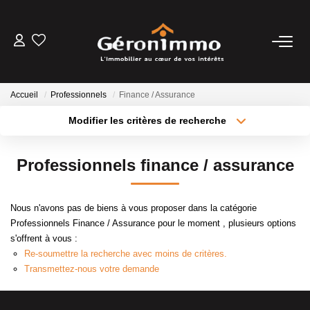
VENTES
Accueil
Professionnels
Finance / Assurance
LOCATIONS
Modifier les critères de recherche
Type de transaction
Localisation
Acheter
Localisation
GESTION LOCATIVE
Professionnels finance / assurance
Type de bien
Sélectionnez...
Surface min
ESTIMATION
Nous n'avons pas de biens à vous proposer dans la catégorie
Plus de critères
Budget max
Professionnels Finance / Assurance pour le moment , plusieurs options
NOTRE AGENCE
s'offrent à vous :
Créer une alerte
Re-soumettre la recherche avec moins de critères.
Transmettez-nous votre demande
CONTACT