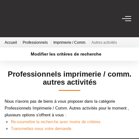
VENTES
Accueil
Professionnels
Imprimerie / Comm.
Autres activités
LOCATIONS
Modifier les critères de recherche
Localisation
Type de transaction
Surface min
GESTION LOCATIVE
Professionnels imprimerie / comm.
Type de bien
autres activités
Plus de critères
Budget max
ESTIMATION
Créer une alerte
Nous n'avons pas de biens à vous proposer dans la catégorie
NOTRE AGENCE
Professionnels Imprimerie / Comm. Autres activités pour le moment ,
plusieurs options s'offrent à vous :
Re-soumettre la recherche avec moins de critères.
CONTACT
Transmettez-nous votre demande