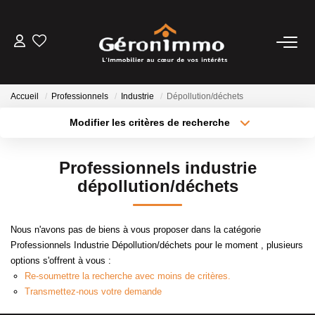
VENTES
Accueil
Professionnels
Industrie
Dépollution/déchets
LOCATIONS
Modifier les critères de recherche
Type de transaction
Localisation
Acheter
Localisation
GESTION LOCATIVE
Professionnels industrie
Type de bien
Sélectionnez...
Surface min
dépollution/déchets
ESTIMATION
Plus de critères
Budget max
Nous n'avons pas de biens à vous proposer dans la catégorie
NOTRE AGENCE
Professionnels Industrie Dépollution/déchets pour le moment , plusieurs
Créer une alerte
options s'offrent à vous :
Re-soumettre la recherche avec moins de critères.
CONTACT
Transmettez-nous votre demande