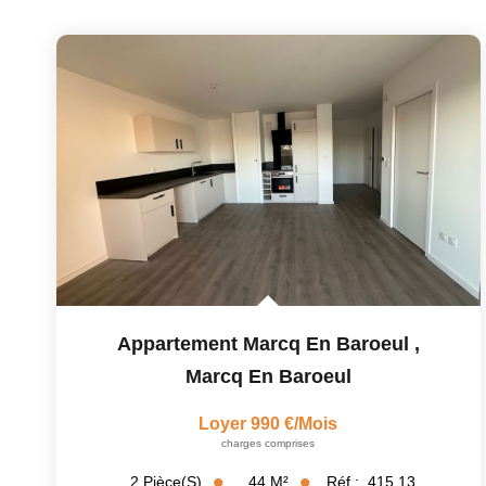
Appartement Marcq En Baroeul
,
Marcq En Baroeul
Loyer 990 €/mois
charges comprises
44
M²
Réf :
415.13
2
Pièce(s)