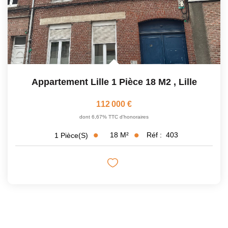
Appartement Lille 1 Pièce 18 M2
,
Lille
112 000 €
dont 6,67% TTC d'honoraires
18
M²
Réf :
403
1
Pièce(s)