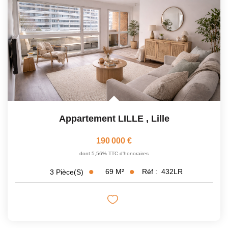
Appartement LILLE
,
Lille
190 000 €
dont 5,56% TTC d'honoraires
69
M²
Réf :
432LR
3
Pièce(s)