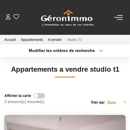
VENTES
Accueil
Appartements
A vendre
Studio T1
LOCATIONS
Modifier les critères de recherche
Localisation
Type de transaction
Surface min
GESTION LOCATIVE
Appartements a vendre studio t1
Type de bien
Plus de critères
Budget max
ESTIMATION
Créer une alerte
Afficher la carte
NOTRE AGENCE
2 annonce(s) trouvée(s)
Trier par
CONTACT