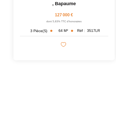
,
Bapaume
127 000 €
dont 5,83% TTC d'honoraires
64
M²
Réf :
3517LR
3
Pièce(s)