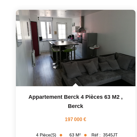
Appartement Berck 4 Pièces 63 M2
,
Berck
197 000 €
63
M²
Réf :
3545JT
4
Pièce(s)