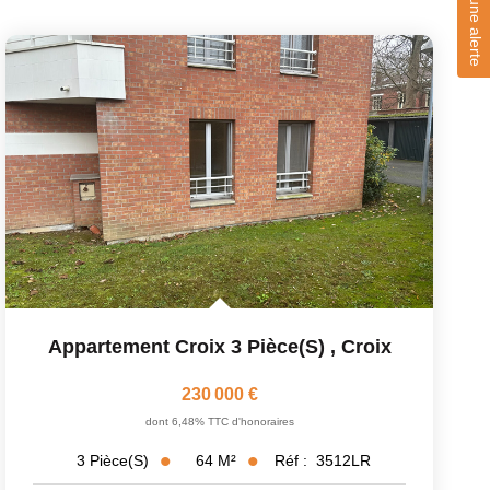
Créer une alerte
Appartement Croix 3 Pièce(s)
,
Croix
230 000 €
dont 6,48% TTC d'honoraires
64
M²
Réf :
3512LR
3
Pièce(s)