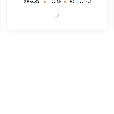
60
M²
Réf :
3544JT
3
Pièce(s)